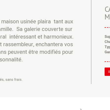
C
●
○
○
M
 maison usinée plaira tant aux
amille. Sa galerie couverte sur
ral intéressant et harmonieux.
Sup
Ch
ot rassembleur, enchantera vos
Typ
ans peuvent être modifiés pour
Gar
sonnalité.
D
s, sans frais.