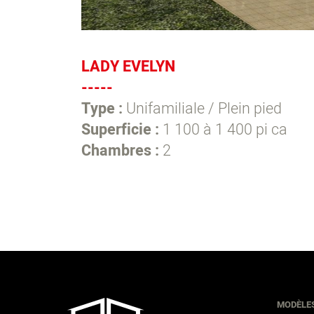
LADY EVELYN
-----
Type :
Unifamiliale / Plein pied
Superficie :
1 100 à 1 400 pi ca
Chambres :
2
MODÈLE