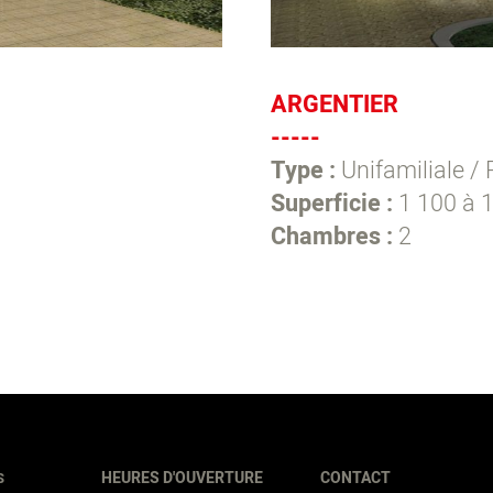
ARGENTIER
-----
Type :
Unifamiliale / 
Superficie :
1 100 à 1
Chambres :
2
HEURES D'OUVERTURE
CONTACT
S