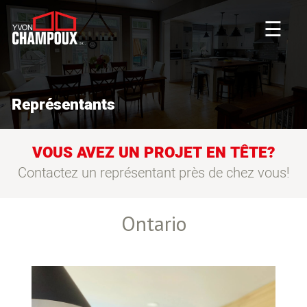
☰
Représentants
VOUS AVEZ UN PROJET EN TÊTE?
Contactez un représentant près de chez vous!
Ontario