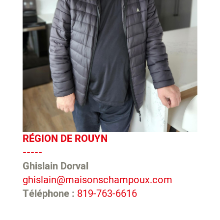
RÉGION DE ROUYN
-----
Ghislain Dorval
ghislain@maisonschampoux.com
Téléphone :
819-763-6616