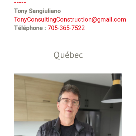
-----
Tony Sangiuliano
TonyConsultingConstruction@gmail.com
Téléphone :
705-365-7522
Québec