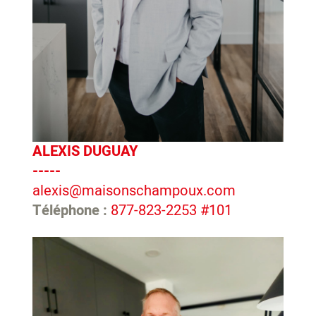
ALEXIS DUGUAY
-----
alexis@maisonschampoux.com
Téléphone :
877-823-2253 #101