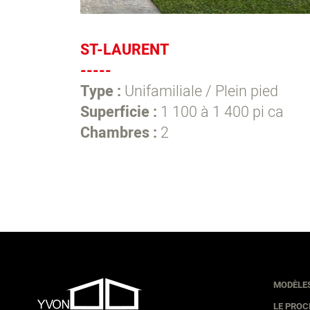
ST-LAURENT
-----
Type :
Unifamiliale / Plein pied
Superficie :
1 100 à 1 400 pi ca
Chambres :
2
MODÈLE
LE PRO