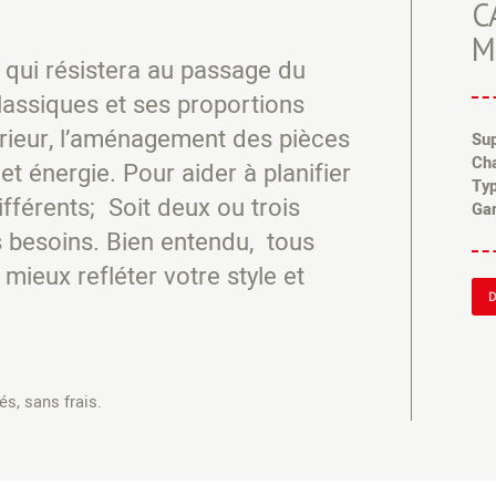
C
M
qui résistera au passage du
assiques et ses proportions
térieur, l’aménagement des pièces
Sup
Ch
 énergie. Pour aider à planifier
Typ
fférents; Soit deux ou trois
Gar
 besoins. Bien entendu, tous
mieux refléter votre style et
D
s, sans frais.