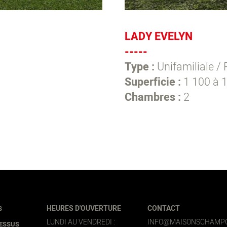
LADY EVELYN
-----
Type :
Unifamiliale / 
Superficie :
1 100 à 1
Chambres :
2
HEURES D'OUVERTURE
CONTACT
S
LUNDI AU VENDREDI :
INFO@MAISONSCHAMP
CESSUS