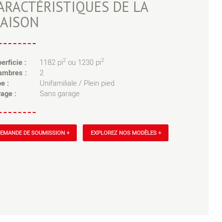
ARACTÉRISTIQUES DE LA
AISON
2
2
erficie :
1182 pi
ou 1230 pi
ambres :
2
e :
Unifamiliale / Plein pied
age :
Sans garage
EMANDE DE SOUMISSION +
EXPLOREZ NOS MODÈLES +