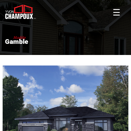
☰
Modèle
Gamble