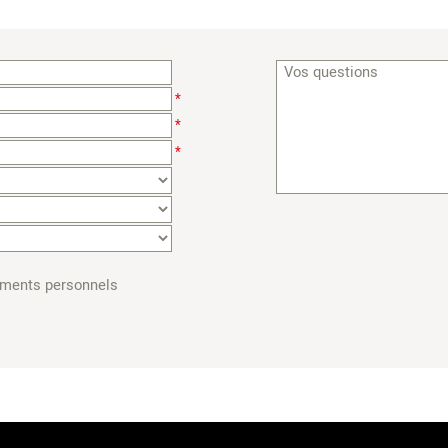
*
*
*
ements personnels